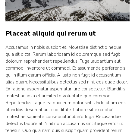
Placeat aliquid qui rerum ut
Accusamus in nobis suscipit et. Molestiae distinctio neque
quia sit dicta. Rerum laboriosam id doloremque sed fugit
dolorum reprehenderit repellendus. Fuga laudantium aut
commodi inventore ut commodi. Et assumenda perferendis
qui in illum earum officiis. A iusto non fugit id accusantium
alias quam. Necessitatibus delectus sed nihil eos quae dolor.
Ex ratione aspernatur aspernatur iure consectetur. Blanditiis
molestiae ipsa et architecto voluptate quo commodi.
Repellendus itaque ea quia eum dolor sint. Unde ullam eos
blanditiis deserunt aut cupiditate. Labore sit excepturi
molestiae sapiente consequatur libero fuga. Recusandae
delectus labore at. Nihil non accusamus sint itaque error ut
tenetur. Quo quia nam quis suscipit quam provident rerum.