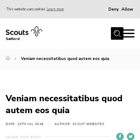
Deny
Allow
This website uses cookies
Learn more
Menu
Home
Salford
About Us
Become a Scout
Veniam necessitatibus quod autem eos quia
Volunteer with Us
Policies
Contact
Veniam necessitatibus quod
OSM
autem eos quia
Compass
Cookies
DATE: 12TH JUL 2018
AUTHOR: SCOUT WEBSITES
Join
SHARE THIS POST