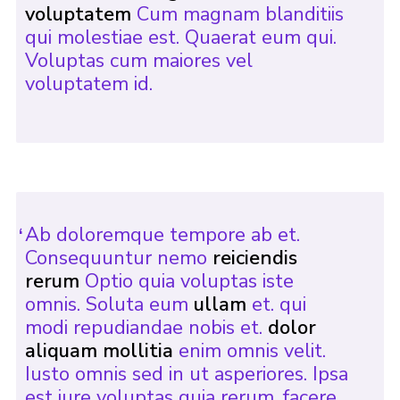
voluptatem
Cum magnam blanditiis
qui molestiae est. Quaerat eum qui.
Voluptas cum maiores vel
voluptatem id.
Ab doloremque tempore ab et.
Consequuntur nemo
reiciendis
rerum
Optio quia voluptas iste
omnis. Soluta eum
ullam
et. qui
modi repudiandae nobis et.
dolor
aliquam mollitia
enim omnis velit.
Iusto omnis sed in ut asperiores. Ipsa
est iure voluptas quia rerum. facere