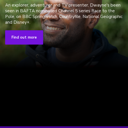
An explorer, adventurer and TV presenter, Dwayne's been
seen in BAFTA nominated Channel 5 series Race to the
Pole, on BBC Springwatch, Countryfile, National Geographic
and Disney+.
Find out more